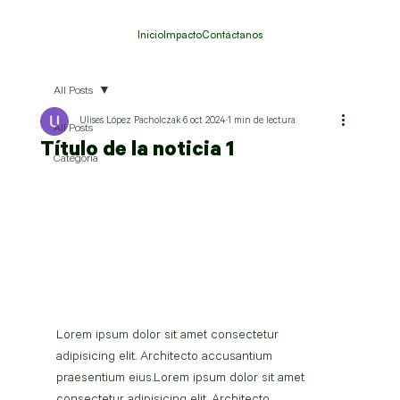
Inicio
Impacto
Contáctanos
All Posts
Ulises López Pacholczak
6 oct 2024
1 min de lectura
All Posts
Título de la noticia 1
Categoria
Lorem ipsum dolor sit amet consectetur 
adipisicing elit. Architecto accusantium 
praesentium eius.Lorem ipsum dolor sit amet 