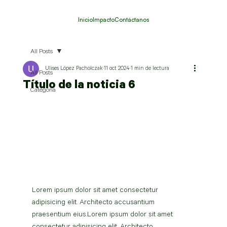
Inicio
Impacto
Contáctanos
All Posts
Ulises López Pacholczak
11 oct 2024
1 min de lectura
All Posts
Título de la noticia 6
Categoria
Lorem ipsum dolor sit amet consectetur 
adipisicing elit. Architecto accusantium 
praesentium eius.Lorem ipsum dolor sit amet 