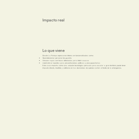
Impacto real
Lo que viene
Desde La Pampa expresaron interés en funcionalidades como:
Georreferenciar personal de guardia
Vincular rayos con focos detectados para inferir causas
Automatizar reportes para presentaciones políticas y presupuestarias
Este caso muestra cómo una solución tecnológica pensada para escalar a gran territorio puede tener
impacto directo, medible y cotidiano en las decisiones de quienes están al frente de la emergencia.