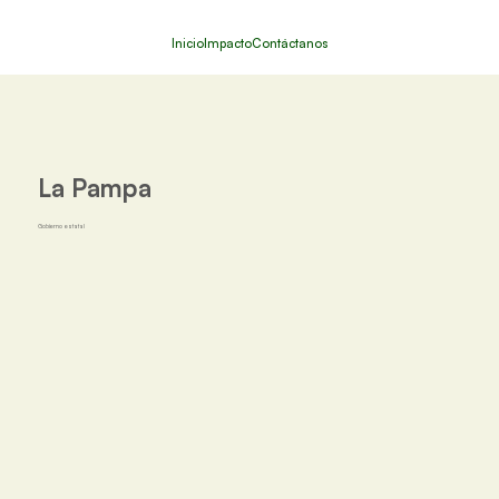
Inicio
Impacto
Contáctanos
La Pampa
Gobierno estatal